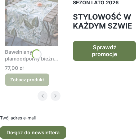
SEZON LATO 2026
STYLOWOŚĆ W
KAŻDYM SZWIE
Sprawdź
Bawełniany
promocje
plamoodporny bieżnik
z wzorem Tropikalne
Cena
77,00 zł
liście
Zobacz produkt
Twój adres e-mail
Dołącz do newslettera