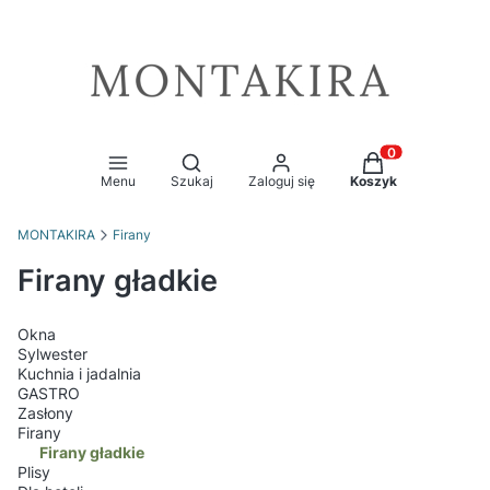
Otwórz wyszukiwarkę
Produkty w kosz
Menu
Szukaj
Zaloguj się
Koszyk
MONTAKIRA
Firany
Firany gładkie
Okna
Sylwester
Kuchnia i jadalnia
GASTRO
Zasłony
Firany
Firany gładkie
Plisy