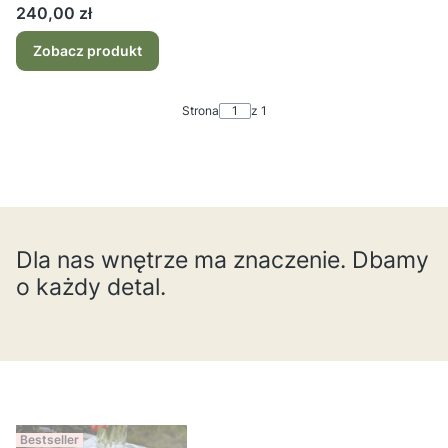
Cena
240,00 zł
Zobacz produkt
Strona
z 1
Dla nas wnętrze ma znaczenie. Dbamy
o każdy detal.
Bestseller