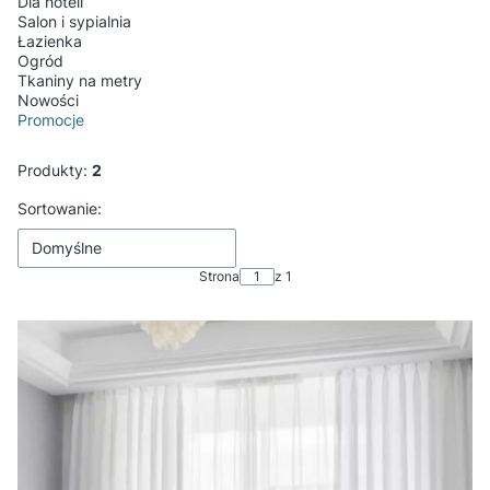
Dla hoteli
Salon i sypialnia
Łazienka
Ogród
Tkaniny na metry
Nowości
Promocje
Koniec menu
Produkty:
2
Lista produktów
Sortowanie:
Domyślne
Strona
z 1