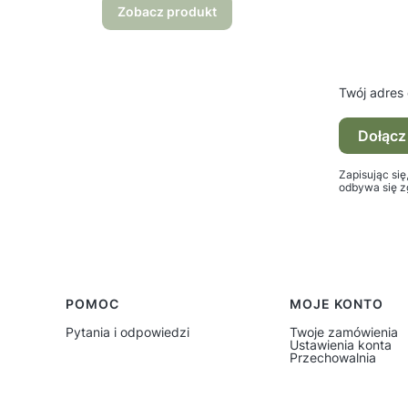
Zobacz produkt
Twój adres 
Dołącz
Zapisując si
odbywa się z
POMOC
MOJE KONTO
Linki w stopce
Pytania i odpowiedzi
Twoje zamówienia
Ustawienia konta
Przechowalnia