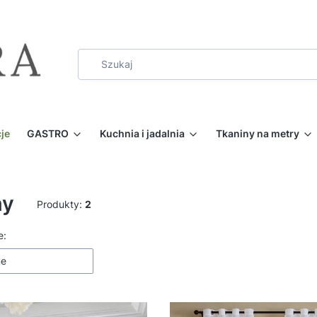
je
GASTRO
Kuchnia i jadalnia
Tkaniny na metry
ny
Produkty:
2
 produktów
e:
ne