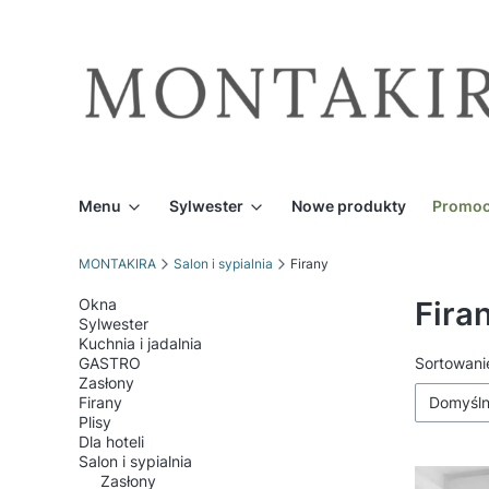
Menu
Sylwester
Nowe produkty
Promoc
MONTAKIRA
Salon i sypialnia
Firany
Okna
Fira
Sylwester
Kuchnia i jadalnia
GASTRO
Lista
Sortowani
Zasłony
Firany
Domyśl
Plisy
Dla hoteli
Salon i sypialnia
Zasłony