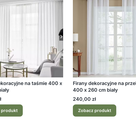
ekoracyjne na taśmie 400 x
Firany dekoracyjne na prze
iały
400 x 260 cm biały
Cena
ł
240,00 zł
 produkt
Zobacz produkt