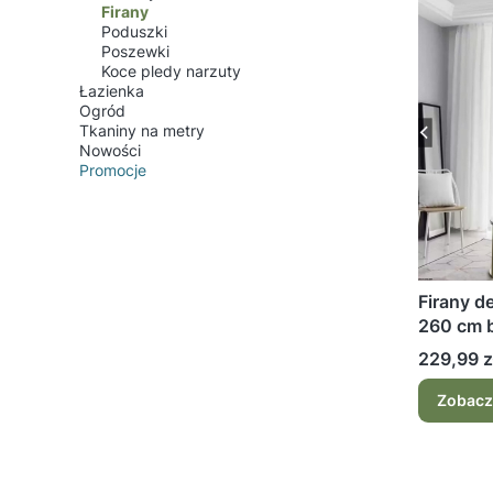
Firany
Poduszki
Poszewki
Koce pledy narzuty
Łazienka
Ogród
Tkaniny na metry
Nowości
Promocje
Koniec menu
Firany d
260 cm b
Cena
229,99 z
Zobacz