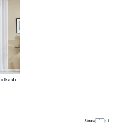
lotkach
Strona
z 1