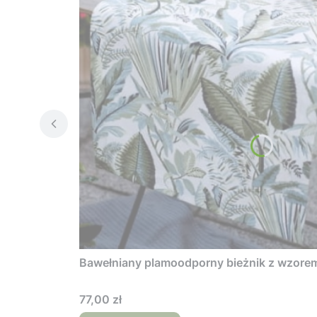
Bawełniany plamoodporny bieżnik z wzorem 
Cena
77,00 zł