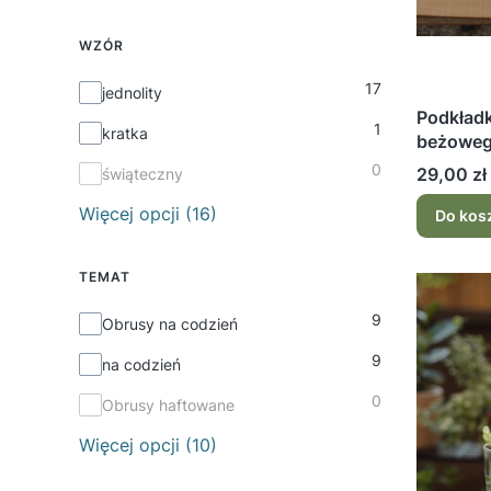
WZÓR
17
Wzór
jednolity
Podkładk
1
kratka
beżoweg
0
Cena
29,00 zł
świąteczny
Więcej opcji (16)
Do kos
TEMAT
9
Temat
Obrusy na codzień
9
na codzień
0
Obrusy haftowane
Więcej opcji (10)