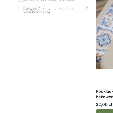
0
dół wykończony mankietem o
wysokości 8 cm
Podkładka
beżoweg
Cena
32,00 zł