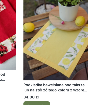
pod
 z
Podkładka bawełniana pod talerze
lub na stół żółtego koloru z wzorem
Cytrynki
Cena
34,00 zł