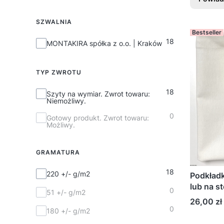
SZWALNIA
Bestseller
18
SZWALNIA
MONTAKIRA spółka z o.o. | Kraków
TYP ZWROTU
18
Typ zwrotu
Szyty na wymiar. Zwrot towaru:
Niemożliwy.
0
Gotowy produkt. Zwrot towaru:
Możliwy.
GRAMATURA
18
Gramatura
220 +/- g/m2
Podkładk
lub na st
0
51 +/- g/m2
Cena
26,00 zł
0
180 +/- g/m2