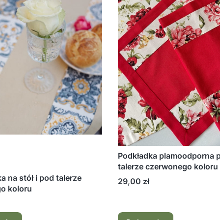
Podkładka plamoodporna 
talerze czerwonego koloru
wzorem Róże
 na stół i pod talerze
Cena
29,00 zł
o koloru