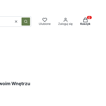
Produkty w ko
Wyczyść
Szukaj
Ulubione
Zaloguj się
Koszyk
 Twoim Wnętrzu