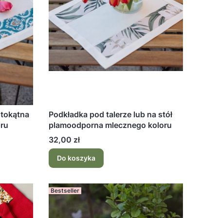
stokątna
Podkładka pod talerze lub na stół
oru
plamoodporna mlecznego koloru
Cena
32,00 zł
Do koszyka
Bestseller