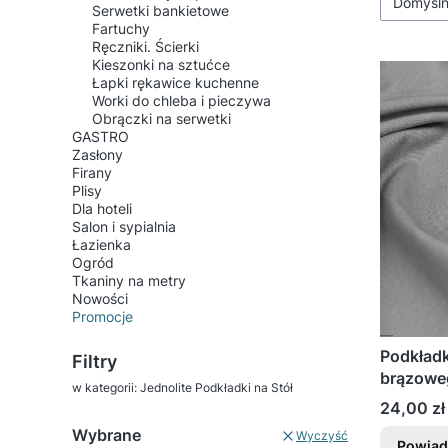
Domyśl
Serwetki bankietowe
Fartuchy
Ręczniki. Ścierki
Kieszonki na sztućce
Łapki rękawice kuchenne
Worki do chleba i pieczywa
Obrączki na serwetki
GASTRO
Zasłony
Firany
Plisy
Dla hoteli
Salon i sypialnia
Łazienka
Ogród
Tkaniny na metry
Nowości
Promocje
Koniec menu
Podkładka
Filtry
brązowe
w kategorii: Jednolite Podkładki na Stół
Cena
24,00 zł
Wybrane
Wyczyść
Powiad