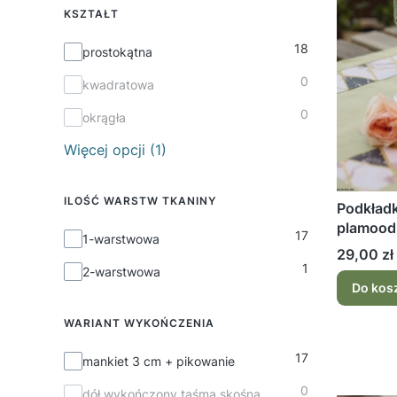
KSZTAŁT
18
Kształt
prostokątna
0
kwadratowa
0
okrągła
Więcej opcji (1)
ILOŚĆ WARSTW TKANINY
Podkładk
plamoodp
17
Ilość warstw tkaniny
1-warstwowa
Cena
29,00 zł
1
2-warstwowa
Do kos
WARIANT WYKOŃCZENIA
17
Wariant wykończenia
mankiet 3 cm + pikowanie
0
dół wykończony taśmą skośną