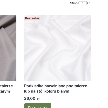
Strona
z 1
Bestseller
talerze
Podkładka bawełniana pod talerze
szarym
lub na stół koloru białym
Cena
26,00 zł
Do koszyka