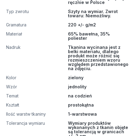
ręcznie w Polsce
Typ zwrotu
Szyty na wymiar. Zwrot
towaru: Niemożliwy.
Gramatura
220 +/- g/m2
Materiał
65% bawełna, 35%
poliester
Nadruk
Tkanina wycinana jest z
belki materiału, dlatego
produkt może różnić się
rozmieszczeniem wzoru
względem przedstawionego
na zdjęciu.
Kolor
zielony
Wzór
jednolity
Temat
na codzień
Kształt
prostokątna
Ilość warstw tkaniny
1-warstwowa
Tolerancja wymiaru
Wymiary produktów
wykonanych z tkanin objęte
są tolerancją w granicach
+/- 2 cm.