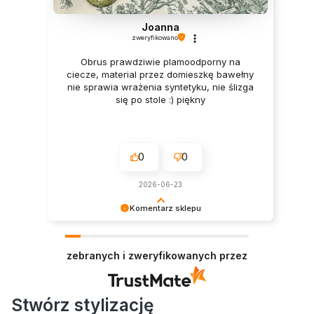
Joanna
zweryfikowano
Obrus prawdziwie plamoodporny na
ciecze, material przez domieszkę bawełny
nie sprawia wrażenia syntetyku, nie ślizga
się po stole :) piękny
0
0
2026-06-23
Komentarz sklepu
Pani Joanno, serdecznie dziękujemy za tak
szczegółową i wspaniałą opinię! ❤️ Bardzo się
zebranych i zweryfikowanych przez
cieszymy, że doceniła Pani nie tylko piękny
wygląd obrusu, ale również jego praktyczne
właściwości. Zależy nam na tym, aby nasze
plamoodporne obrusy były nie tylko estetyczne,
Stwórz stylizację
ale także wygodne w codziennym użytkowaniu.