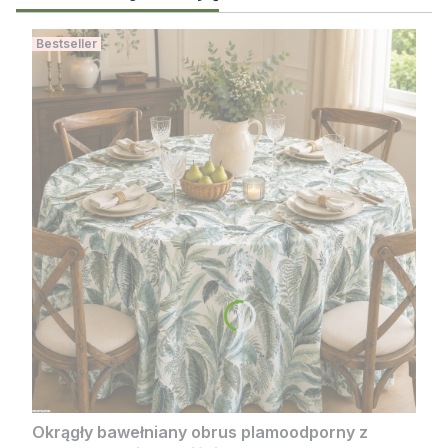
Miło nam słyszeć, że tkanina dzięki zawartości
bawełny jest przyjemna w dotyku i nie ślizga się
Bestseller
po stole. Dziękujemy za zaufanie i mamy
nadzieję, że obrus będzie służył Pani przez długi
czas. Zapraszamy ponownie do MONTAKIRA!
Pozdrawiamy serdecznie, Zespół MONTAKIRA
Okrągły bawełniany obrus plamoodporny z