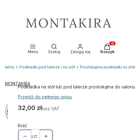
Otwórz wyszukiwarkę
Produkty w kosz
Menu
Szukaj
Zaloguj się
Koszyk
 jadalnia
Podkładki pod talerze i na stół
Prostokątne podkładki na stół
MONTAKIRA
Podkładka na stół lub pod talerze prostokątna do salonu
Przejdź do pełnego opisu
Cena
32,00 zł
bez VAT
Ilość
szt.