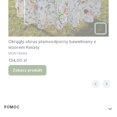
Okrągły obrus plamoodporny bawełniany z
wzorem Kwiaty
PRODUCENT
MONTAKIRA
Cena
134,00 zł
Zobacz produkt
Linki w stopce
POMOC