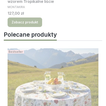
wzorem Tropikalne liście
PRODUCENT
MONTAKIRA
Cena
127,00 zł
Zobacz produkt
Polecane produkty
Bestseller