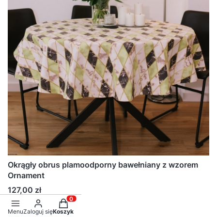
Okrągły obrus plamoodporny bawełniany z wzorem
Ornament
Cena
127,00 zł
Produkty w koszyku: 0. Zobacz szczegóły
Zobacz produkt
Menu
Zaloguj się
Koszyk