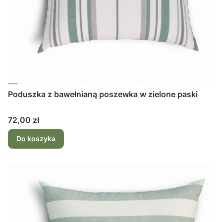
Poduszka z bawełnianą poszewka w zielone paski
Cena
72,00 zł
Do koszyka