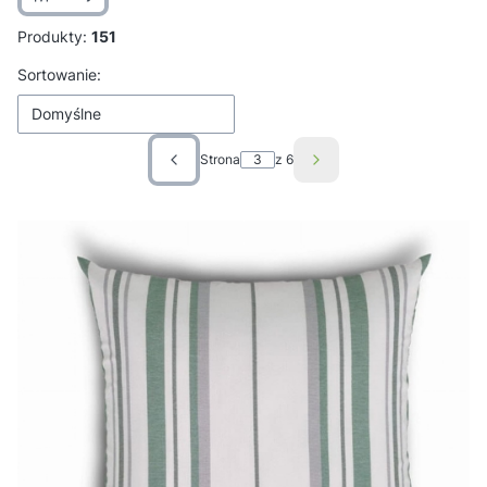
Produkty:
151
Lista produktów
Sortowanie:
Domyślne
Strona
z 6
Poprzednie produkty
Następne produkty