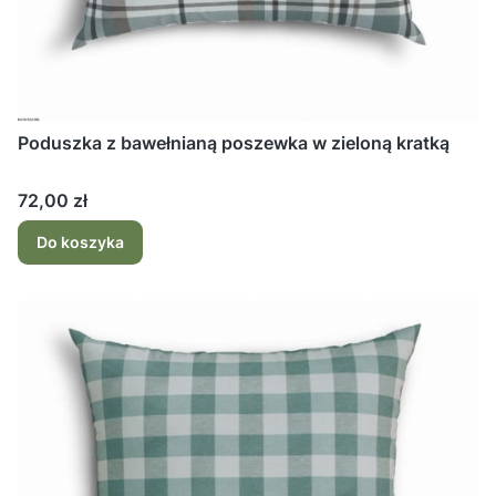
Poduszka z bawełnianą poszewka w zieloną kratką
Cena
72,00 zł
Do koszyka