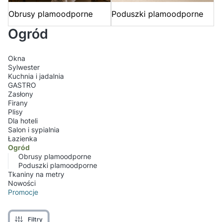
Obrusy plamoodporne
Poduszki plamoodporne
Ogród
Okna
Sylwester
Kuchnia i jadalnia
GASTRO
Zasłony
Firany
Plisy
Dla hoteli
Salon i sypialnia
Łazienka
Ogród
Obrusy plamoodporne
Poduszki plamoodporne
Tkaniny na metry
Nowości
Promocje
Koniec menu
Filtry