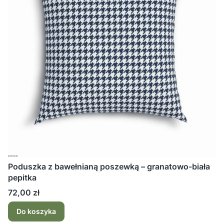
Poduszka z bawełnianą poszewką – granatowo-biała
pepitka
Cena
72,00 zł
Do koszyka