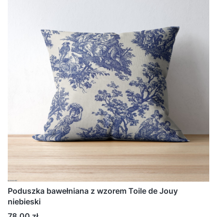
Poduszka bawełniana z wzorem Toile de Jouy
niebieski
Cena
78,00 zł