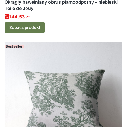
Okrągły bawełniany obrus plamoodporny – niebieski
Toile de Jouy
Cena promocyjna
144,53 zł
Zobacz produkt
Bestseller