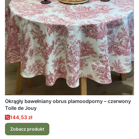
Okrągły bawełniany obrus plamoodporny – czerwony
Toile de Jouy
Cena promocyjna
144,53 zł
Zobacz produkt