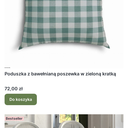
Poduszka z bawełnianą poszewka w zieloną kratką
Cena
72,00 zł
Do koszyka
Bestseller