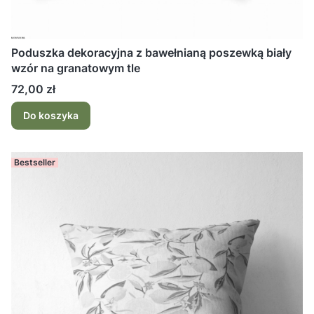
Poduszka dekoracyjna z bawełnianą poszewką biały
wzór na granatowym tle
Cena
72,00 zł
Do koszyka
Bestseller