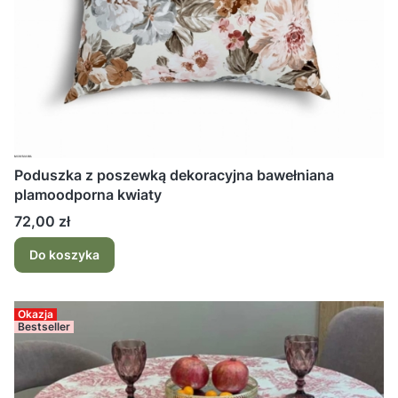
Poduszka z poszewką dekoracyjna bawełniana
plamoodporna kwiaty
Cena
72,00 zł
Do koszyka
Okazja
Bestseller