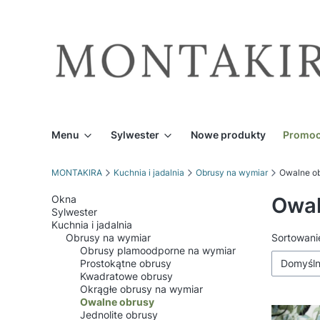
Menu
Sylwester
Nowe produkty
Promoc
MONTAKIRA
Kuchnia i jadalnia
Obrusy na wymiar
Owalne o
Okna
Owal
Sylwester
Kuchnia i jadalnia
Obrusy na wymiar
Lista
Sortowani
Obrusy plamoodporne na wymiar
Prostokątne obrusy
Domyśl
Kwadratowe obrusy
Okrągłe obrusy na wymiar
Owalne obrusy
Jednolite obrusy