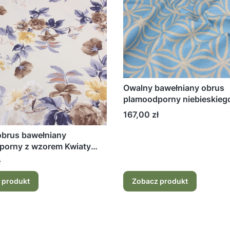
Owalny bawełniany obrus
plamoodporny niebieskiego
z wzorem Kręgi
Cena
167,00 zł
obrus bawełniany
porny z wzorem Kwiaty
ł
 produkt
Zobacz produkt