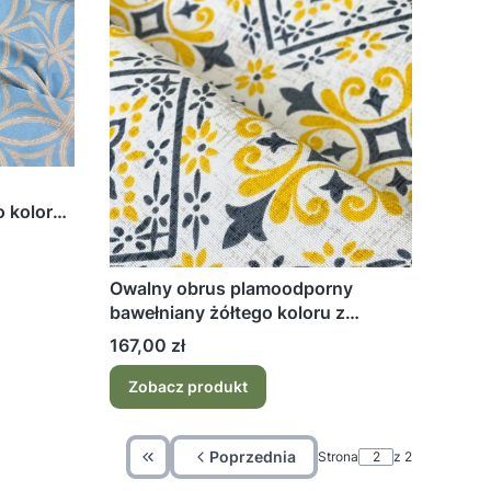
 koloru
Owalny obrus plamoodporny
bawełniany żółtego koloru z
wzorem Ornament
Cena
167,00 zł
Zobacz produkt
Poprzednia
Strona
z 2
Wróć do pierwszej strony z produktami