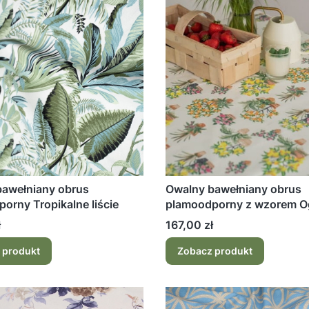
bawełniany obrus
Owalny bawełniany obrus
orny Tropikalne liście
plamoodporny z wzorem O
białego koloru
Cena
ł
167,00 zł
 produkt
Zobacz produkt