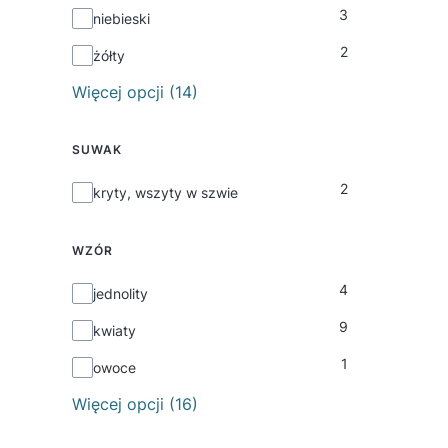
3
niebieski
2
żółty
Więcej opcji (14)
SUWAK
2
Suwak
kryty, wszyty w szwie
WZÓR
4
Wzór
jednolity
9
kwiaty
1
owoce
Więcej opcji (16)