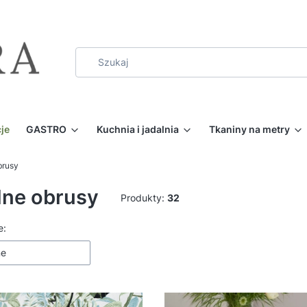
je
GASTRO
Kuchnia i jadalnia
Tkaniny na metry
brusy
ne obrusy
Produkty:
32
 produktów
e:
ne