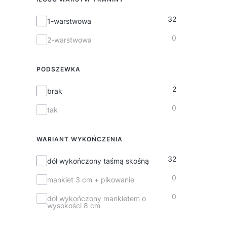
32
Ilość warstw tkaniny
1-warstwowa
0
2-warstwowa
PODSZEWKA
2
Podszewka
brak
0
tak
WARIANT WYKOŃCZENIA
32
Wariant wykończenia
dół wykończony taśmą skośną
0
mankiet 3 cm + pikowanie
0
dół wykończony mankietem o
wysokości 8 cm