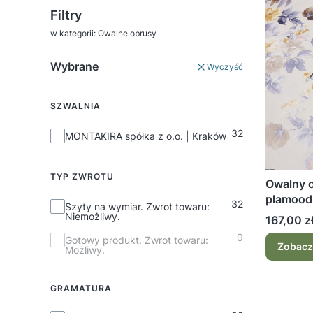
Filtry
w kategorii: Owalne obrusy
Wybrane
Wyczyść
SZWALNIA
32
SZWALNIA
MONTAKIRA spółka z o.o. | Kraków
TYP ZWROTU
Owalny 
plamood
32
Typ zwrotu
Szyty na wymiar. Zwrot towaru:
beżowe
Niemożliwy.
Cena
167,00 z
0
Gotowy produkt. Zwrot towaru:
Zobacz
Możliwy.
GRAMATURA