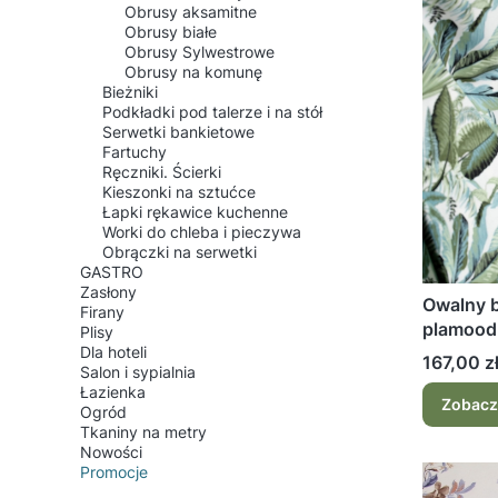
Obrusy aksamitne
Obrusy białe
Obrusy Sylwestrowe
Obrusy na komunę
Bieżniki
Podkładki pod talerze i na stół
Serwetki bankietowe
Fartuchy
Ręczniki. Ścierki
Kieszonki na sztućce
Łapki rękawice kuchenne
Worki do chleba i pieczywa
Obrączki na serwetki
GASTRO
Zasłony
Owalny 
Firany
plamoodp
Plisy
Dla hoteli
Cena
167,00 z
Salon i sypialnia
Łazienka
Zobacz
Ogród
Tkaniny na metry
Nowości
Promocje
Koniec menu