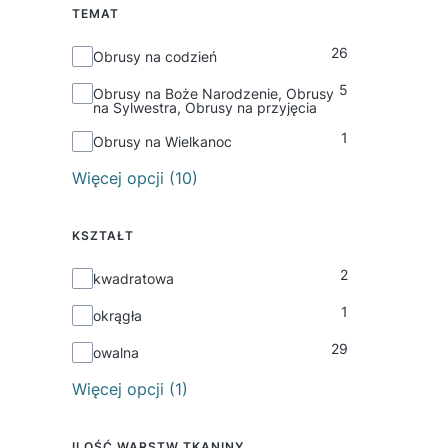
TEMAT
26
Temat
Obrusy na codzień
5
Obrusy na Boże Narodzenie, Obrusy
na Sylwestra, Obrusy na przyjęcia
1
Obrusy na Wielkanoc
Więcej opcji (10)
KSZTAŁT
2
Kształt
kwadratowa
1
okrągła
29
owalna
Więcej opcji (1)
ILOŚĆ WARSTW TKANINY