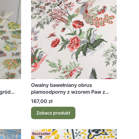
Owalny bawełniany obrus
gród
plamoodporny z wzorem Paw z
kwiatami
Cena
167,00 zł
Zobacz produkt
Bestseller