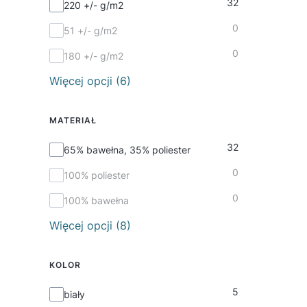
32
Gramatura
220 +/- g/m2
0
51 +/- g/m2
0
180 +/- g/m2
Więcej opcji (6)
MATERIAŁ
32
Materiał
65% bawełna, 35% poliester
0
100% poliester
0
100% bawełna
Więcej opcji (8)
KOLOR
5
Kolor
biały