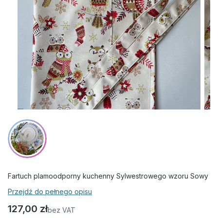
Fartuch plamoodporny kuchenny Sylwestrowego wzoru Sowy
Przejdź do pełnego opisu
Cena
127,00 zł
bez VAT