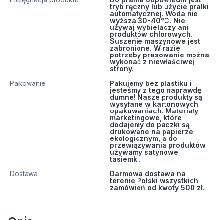
tryb ręczny lub użycie pralki
automatycznej. Woda nie
wyższa 30-40°C. Nie
używaj wybielaczy ani
produktów chlorowych.
Suszenie maszynowe jest
zabronione. W razie
potrzeby prasowanie można
wykonać z niewłaściwej
strony.
Pakowanie
Pakujemy bez plastiku i
jesteśmy z tego naprawdę
dumne! Nasze produkty są
wysyłane w kartonowych
opakowaniach. Materiały
marketingowe, które
dodajemy do paczki są
drukowane na papierze
ekologicznym, a do
przewiązywania produktów
używamy satynowe
tasiemki.
Dostawa
Darmowa dostawa na
terenie Polski wszystkich
zamówień od kwoty 500 zł.