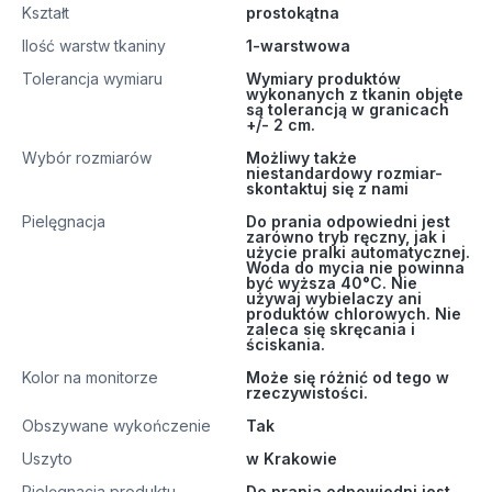
Kształt
prostokątna
Ilość warstw tkaniny
1-warstwowa
Tolerancja wymiaru
Wymiary produktów
wykonanych z tkanin objęte
są tolerancją w granicach
+/- 2 cm.
Wybór rozmiarów
Możliwy także
niestandardowy rozmiar-
skontaktuj się z nami
Pielęgnacja
Do prania odpowiedni jest
zarówno tryb ręczny, jak i
użycie pralki automatycznej.
Woda do mycia nie powinna
być wyższa 40°C. Nie
używaj wybielaczy ani
produktów chlorowych. Nie
zaleca się skręcania i
ściskania.
Kolor na monitorze
Może się różnić od tego w
rzeczywistości.
Obszywane wykończenie
Tak
Uszyto
w Krakowie
Pielęgnacja produktu
Do prania odpowiedni jest