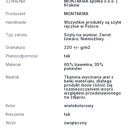
SZWALNIA
MONTAKIRA spółka z o.o. |
Kraków
Producent
MONTAKIRA
Handmade
Wszystkie produkty są szyte
ręcznie w Polsce
Typ zwrotu
Szyty na wymiar. Zwrot
towaru: Niemożliwy.
Gramatura
220 +/- g/m2
Plamoodporność
tak
Materiał
65% bawełna, 35%
poliester
Nadruk
Tkanina wycinana jest z
belki materiału, dlatego
produkt może różnić się
rozmieszczeniem wzoru
względem przedstawionego
na zdjęciu.
Kolor
wielokolorowy
Kieszenie
tak
Wzór
świąteczny