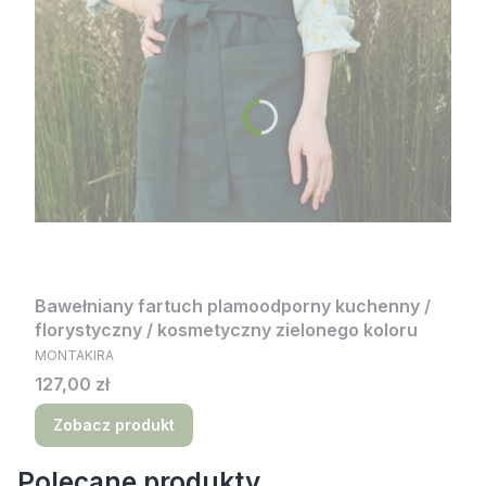
Bawełniany fartuch plamoodporny kuchenny /
florystyczny / kosmetyczny zielonego koloru
PRODUCENT
MONTAKIRA
Cena
127,00 zł
Zobacz produkt
Polecane produkty