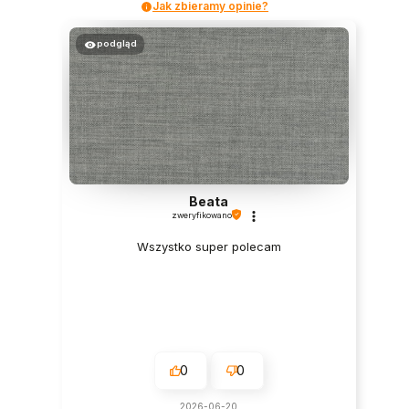
Jak zbieramy opinie?
podgląd
Beata
zweryfikowano
Wszystko super polecam
0
0
2026-06-20