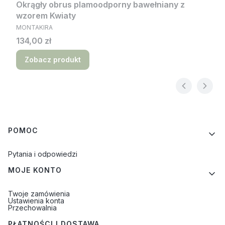
Okrągły obrus plamoodporny bawełniany z
wzorem Kwiaty
PRODUCENT
MONTAKIRA
Cena
134,00 zł
Zobacz produkt
Linki w stopce
POMOC
Pytania i odpowiedzi
MOJE KONTO
Twoje zamówienia
Ustawienia konta
Przechowalnia
PŁATNOŚCI I DOSTAWA