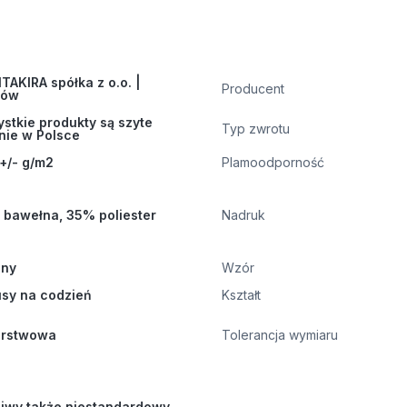
AKIRA spółka z o.o. |
Producent
ków
stkie produkty są szyte
Typ zwrotu
nie w Polsce
+/- g/m2
Plamoodporność
bawełna, 35% poliester
Nadruk
ony
Wzór
sy na codzień
Kształt
arstwowa
Tolerancja wymiaru
iwy także niestandardowy