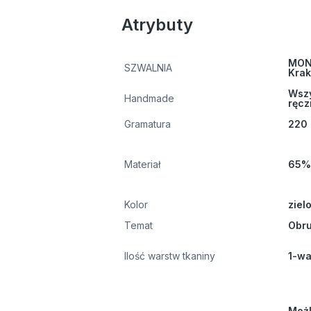
Atrybuty
MONT
SZWALNIA
Kra
Wszy
Handmade
ręcz
Gramatura
220 
Materiał
65% 
Kolor
ziel
Temat
Obru
Ilość warstw tkaniny
1-w
Możl