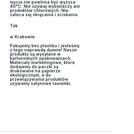
mycia nie powinna być wyższa
40°C. Nie używaj wybielaczy ani
produktów chlorowych. Nie
zaleca się skręcania i ściskania.
Tak
w Krakowie
Pakujemy bez plastiku i jesteśmy
z tego naprawdę dumne! Nasze
produkty są wysyłane w
kartonowych opakowaniach.
Materiały marketingowe, które
dodajemy do paczki są
drukowane na papierze
ekologicznym, a do
przewiązywania produktów
używamy satynowe tasiemki.