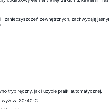
żny dodatkowy element wnętrza domu, kawiarni i rest
ci i zanieczyszczeń zewnętrznych, zachwycają jasnym
.
no tryb ręczny, jak i użycie pralki automatycznej.
ć wyższa 30-40°C.