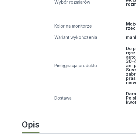
Wybór rozmiarów
rozm
Może
Kolor na monitorze
rzec
Wariant wykończenia
mank
Do p
ręcz
auto
30-4
Pielęgnacja produktu
ani 
Susz
zabr
pra
niew
Darm
Dostawa
Pols
kwot
Opis