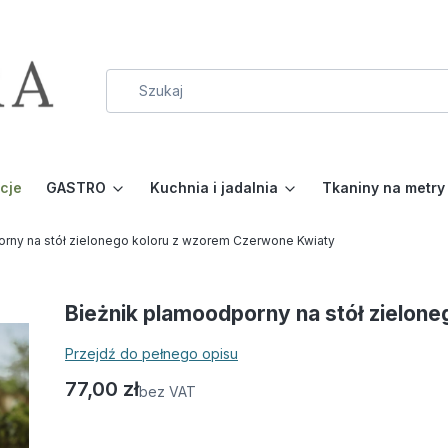
cje
GASTRO
Kuchnia i jadalnia
Tkaniny na metry
rny na stół zielonego koloru z wzorem Czerwone Kwiaty
Bieżnik plamoodporny na stół zielon
Przejdź do pełnego opisu
Cena
77,00 zł
bez VAT
Wybierz wariant produktu: