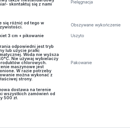
Pielęgnacja
iar- skontaktuj się z nami
 się różnić od tego w
Obszywane wykończenie
zywistości.
iet 3 cm + pikowanie
Uszyto
rania odpowiedni jest tryb
ny lub użycie pralki
matycznej. Woda nie wyższa
0°C. Nie używaj wybielaczy
produktów chlorowych.
Pakowanie
enie maszynowe jest
onione. W razie potrzeby
sowanie można wykonać z
łaściwej strony.
owa dostawa na terenie
ki wszystkich zamówień od
y 500 zł.