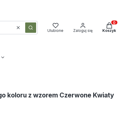
Produkty w ko
Wyczyść
Szukaj
Ulubione
Zaloguj się
Koszyk
ego koloru z wzorem Czerwone Kwiaty