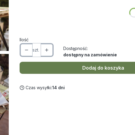
Poszczególne warianty mogą różnić się ceną
*
Wymiar
Wybierz
Ilość
Dostępność:
szt.
dostępny na zamówienie
Dodaj do koszyka
Czas wysyłki:
14 dni