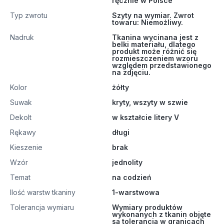
ręcznie w Polsce
Typ zwrotu
Szyty na wymiar. Zwrot
towaru: Niemożliwy.
Nadruk
Tkanina wycinana jest z
belki materiału, dlatego
produkt może różnić się
rozmieszczeniem wzoru
względem przedstawionego
na zdjęciu.
Kolor
żółty
Suwak
kryty, wszyty w szwie
Dekolt
w kształcie litery V
Rękawy
długi
Kieszenie
brak
Wzór
jednolity
Temat
na codzień
Ilość warstw tkaniny
1-warstwowa
Tolerancja wymiaru
Wymiary produktów
wykonanych z tkanin objęte
są tolerancją w granicach