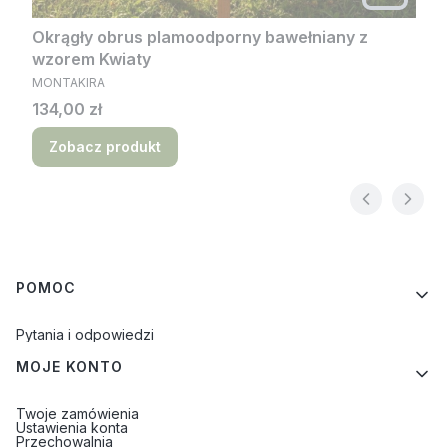
Okrągły obrus plamoodporny bawełniany z
wzorem Kwiaty
PRODUCENT
MONTAKIRA
Cena
134,00 zł
Zobacz produkt
Linki w stopce
POMOC
Pytania i odpowiedzi
MOJE KONTO
Twoje zamówienia
Ustawienia konta
Przechowalnia