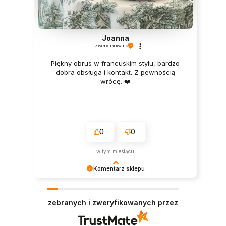
Joanna
zweryfikowano
Piękny obrus w francuskim stylu, bardzo
dobra obsługa i kontakt. Z pewnością
wrócę. ❤️
0
0
w tym miesiącu
Komentarz sklepu
Dziękujemy za tak miłą opinię! 🤍 Bardzo się
cieszymy, że obrus spełnił Pani oczekiwania i
zebranych i zweryfikowanych przez
doceniła Pani jakość materiału. To dla nas
ogromna radość. Mamy nadzieję, że będzie
pięknie służył przez długie lata. Zapraszamy