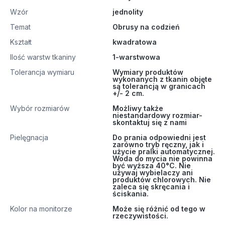
Wzór
jednolity
Temat
Obrusy na codzień
Kształt
kwadratowa
Ilość warstw tkaniny
1-warstwowa
Tolerancja wymiaru
Wymiary produktów
wykonanych z tkanin objęte
są tolerancją w granicach
+/- 2 cm.
Wybór rozmiarów
Możliwy także
niestandardowy rozmiar-
skontaktuj się z nami
Pielęgnacja
Do prania odpowiedni jest
zarówno tryb ręczny, jak i
użycie pralki automatycznej.
Woda do mycia nie powinna
być wyższa 40°C. Nie
używaj wybielaczy ani
produktów chlorowych. Nie
zaleca się skręcania i
ściskania.
Kolor na monitorze
Może się różnić od tego w
rzeczywistości.