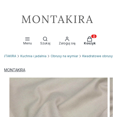
Otwórz wyszukiwarkę
Produkty w kosz
Menu
Szukaj
Zaloguj się
Koszyk
ONTAKIRA
Kuchnia i jadalnia
Obrusy na wymiar
Kwadratowe obrusy
MONTAKIRA