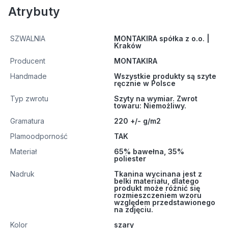
Atrybuty
SZWALNIA
MONTAKIRA spółka z o.o. |
Kraków
Producent
MONTAKIRA
Handmade
Wszystkie produkty są szyte
ręcznie w Polsce
Typ zwrotu
Szyty na wymiar. Zwrot
towaru: Niemożliwy.
Gramatura
220 +/- g/m2
Plamoodporność
TAK
Materiał
65% bawełna, 35%
poliester
Nadruk
Tkanina wycinana jest z
belki materiału, dlatego
produkt może różnić się
rozmieszczeniem wzoru
względem przedstawionego
na zdjęciu.
Kolor
szary