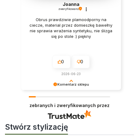
Joanna
zweryfikowano
Obrus prawdziwie plamoodporny na
ciecze, material przez domieszkę bawełny
nie sprawia wrażenia syntetyku, nie ślizga
się po stole :) piękny
0
0
2026-06-23
Komentarz sklepu
Pani Joanno, serdecznie dziękujemy za tak
szczegółową i wspaniałą opinię! ❤️ Bardzo się
zebranych i zweryfikowanych przez
cieszymy, że doceniła Pani nie tylko piękny
wygląd obrusu, ale również jego praktyczne
właściwości. Zależy nam na tym, aby nasze
plamoodporne obrusy były nie tylko estetyczne,
Stwórz stylizację
ale także wygodne w codziennym użytkowaniu.
Miło nam słyszeć, że tkanina dzięki zawartości