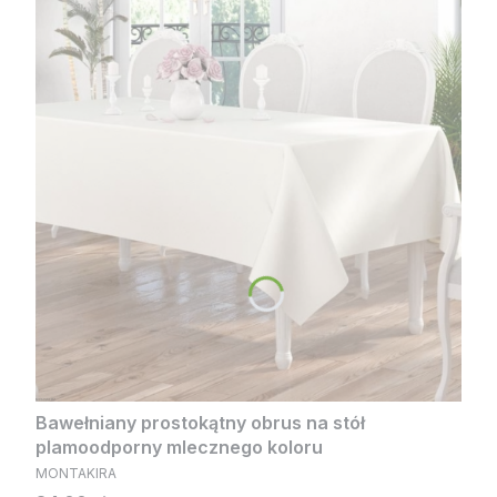
serdecznie, Zespół MONTAKIRA
Bawełniany prostokątny obrus na stół
plamoodporny mlecznego koloru
PRODUCENT
MONTAKIRA