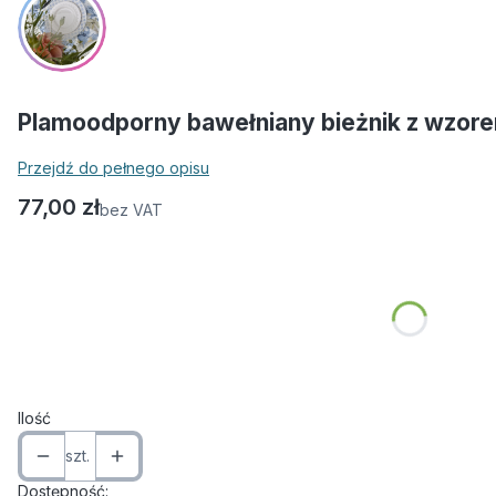
Plamoodporny bawełniany bieżnik z wzore
Przejdź do pełnego opisu
Cena
77,00 zł
bez VAT
Wybierz wariant produktu:
Poszczególne warianty mogą różnić się ceną
*
Wymiar
Wybierz
Ilość
szt.
Dostępność: