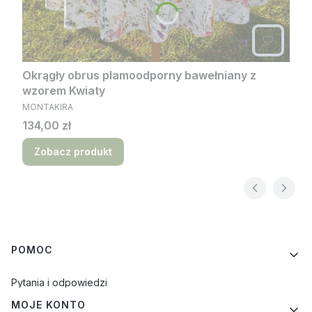
Okrągły obrus plamoodporny bawełniany z
wzorem Kwiaty
PRODUCENT
MONTAKIRA
Cena
134,00 zł
Zobacz produkt
Linki w stopce
POMOC
Pytania i odpowiedzi
MOJE KONTO