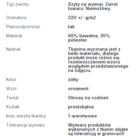
Typ zwrotu
Szyty na wymiar. Zwrot
towaru: Niemożliwy.
Gramatura
220 +/- g/m2
Plamoodporność
tak
Materiał
65% bawełna, 35%
poliester
Nadruk
Tkanina wycinana jest z
belki materiału, dlatego
produkt może różnić się
rozmieszczeniem wzoru
względem przedstawionego
na zdjęciu.
Kolor
żółty
Wzór
ornament
Temat
Obrusy na codzień
Kształt
prostokątna
Ilość warstw tkaniny
1-warstwowa
Tolerancja wymiaru
Wymiary produktów
wykonanych z tkanin objęte
są tolerancją w granicach