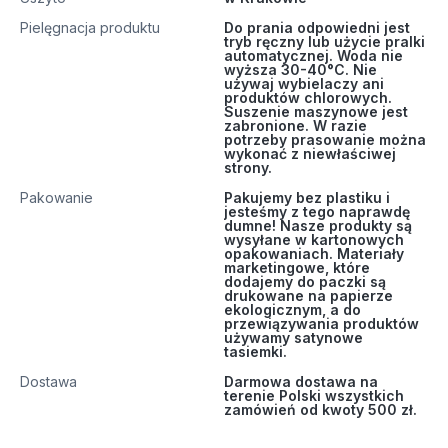
Pielęgnacja produktu
Do prania odpowiedni jest
tryb ręczny lub użycie pralki
automatycznej. Woda nie
wyższa 30-40°C. Nie
używaj wybielaczy ani
produktów chlorowych.
Suszenie maszynowe jest
zabronione. W razie
potrzeby prasowanie można
wykonać z niewłaściwej
strony.
Pakowanie
Pakujemy bez plastiku i
jesteśmy z tego naprawdę
dumne! Nasze produkty są
wysyłane w kartonowych
opakowaniach. Materiały
marketingowe, które
dodajemy do paczki są
drukowane na papierze
ekologicznym, a do
przewiązywania produktów
używamy satynowe
tasiemki.
Dostawa
Darmowa dostawa na
terenie Polski wszystkich
zamówień od kwoty 500 zł.