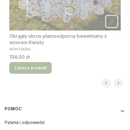
Okrągły obrus plamoodporny bawełniany z
wzorem Kwiaty
PRODUCENT
MONTAKIRA
Cena
134,00 zł
Zobacz produkt
Linki w stopce
POMOC
Pytania i odpowiedzi