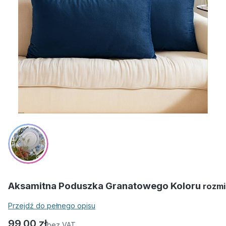
Aksamitna Poduszka Granatowego Koloru
rozmi
Przejdź do pełnego opisu
Cena
99,00 zł
bez VAT