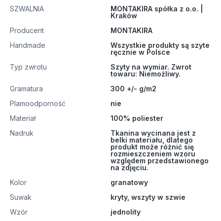
SZWALNIA
MONTAKIRA spółka z o.o. |
Kraków
Producent
MONTAKIRA
Handmade
Wszystkie produkty są szyte
ręcznie w Polsce
Typ zwrotu
Szyty na wymiar. Zwrot
towaru: Niemożliwy.
Gramatura
300 +/- g/m2
Plamoodporność
nie
Materiał
100% poliester
Nadruk
Tkanina wycinana jest z
belki materiału, dlatego
produkt może różnić się
rozmieszczeniem wzoru
względem przedstawionego
na zdjęciu.
Kolor
granatowy
Suwak
kryty, wszyty w szwie
Wzór
jednolity