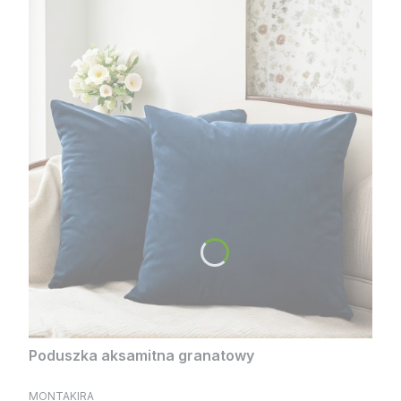
wnętrzu przez długie lata. Pozdrawiamy
serdecznie, Zespół MONTAKIRA
Poduszka aksamitna granatowy
PRODUCENT
MONTAKIRA