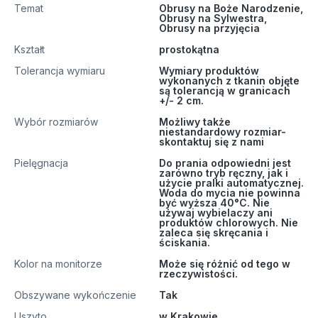
Temat
Obrusy na Boże Narodzenie,
Obrusy na Sylwestra,
Obrusy na przyjęcia
Kształt
prostokątna
Tolerancja wymiaru
Wymiary produktów
wykonanych z tkanin objęte
są tolerancją w granicach
+/- 2 cm.
Wybór rozmiarów
Możliwy także
niestandardowy rozmiar-
skontaktuj się z nami
Pielęgnacja
Do prania odpowiedni jest
zarówno tryb ręczny, jak i
użycie pralki automatycznej.
Woda do mycia nie powinna
być wyższa 40°C. Nie
używaj wybielaczy ani
produktów chlorowych. Nie
zaleca się skręcania i
ściskania.
Kolor na monitorze
Może się różnić od tego w
rzeczywistości.
Obszywane wykończenie
Tak
Uszyto
w Krakowie