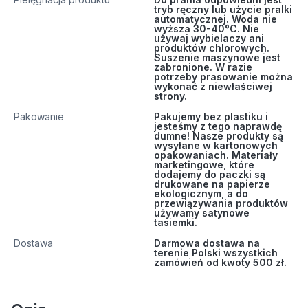
tryb ręczny lub użycie pralki
automatycznej. Woda nie
wyższa 30-40°C. Nie
używaj wybielaczy ani
produktów chlorowych.
Suszenie maszynowe jest
zabronione. W razie
potrzeby prasowanie można
wykonać z niewłaściwej
strony.
Pakowanie
Pakujemy bez plastiku i
jesteśmy z tego naprawdę
dumne! Nasze produkty są
wysyłane w kartonowych
opakowaniach. Materiały
marketingowe, które
dodajemy do paczki są
drukowane na papierze
ekologicznym, a do
przewiązywania produktów
używamy satynowe
tasiemki.
Dostawa
Darmowa dostawa na
terenie Polski wszystkich
zamówień od kwoty 500 zł.