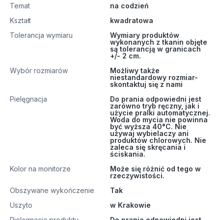
Temat
na codzień
Kształt
kwadratowa
Tolerancja wymiaru
Wymiary produktów
wykonanych z tkanin objęte
są tolerancją w granicach
+/- 2 cm.
Wybór rozmiarów
Możliwy także
niestandardowy rozmiar-
skontaktuj się z nami
Pielęgnacja
Do prania odpowiedni jest
zarówno tryb ręczny, jak i
użycie pralki automatycznej.
Woda do mycia nie powinna
być wyższa 40°C. Nie
używaj wybielaczy ani
produktów chlorowych. Nie
zaleca się skręcania i
ściskania.
Kolor na monitorze
Może się różnić od tego w
rzeczywistości.
Obszywane wykończenie
Tak
Uszyto
w Krakowie
Pielęgnacja produktu
Do prania odpowiedni jest