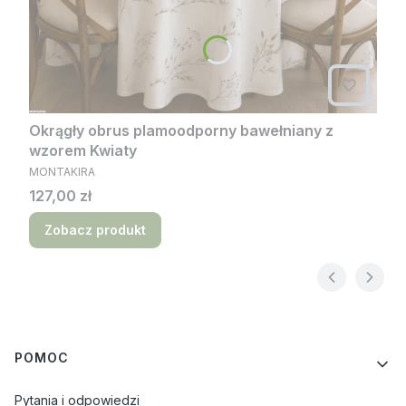
Okrągły obrus plamoodporny bawełniany z
wzorem Kwiaty
PRODUCENT
MONTAKIRA
Cena
127,00 zł
Zobacz produkt
Linki w stopce
POMOC
Pytania i odpowiedzi