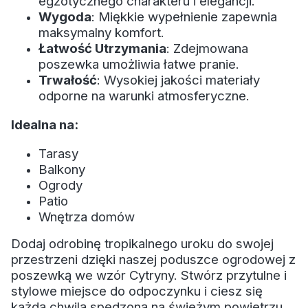
egzotycznego charakteru i elegancji.
Wygoda
: Miękkie wypełnienie zapewnia
maksymalny komfort.
Łatwość Utrzymania
: Zdejmowana
poszewka umożliwia łatwe pranie.
Trwałość
: Wysokiej jakości materiały
odporne na warunki atmosferyczne.
Idealna na:
Tarasy
Balkony
Ogrody
Patio
Wnętrza domów
Dodaj odrobinę tropikalnego uroku do swojej
przestrzeni dzięki naszej poduszce ogrodowej z
poszewką we wzór Cytryny. Stwórz przytulne i
stylowe miejsce do odpoczynku i ciesz się
każdą chwilą spędzoną na świeżym powietrzu.