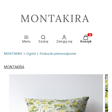
Otwórz wyszukiwarkę
Produkty w kosz
Menu
Szukaj
Zaloguj się
Koszyk
MONTAKIRA
Ogród
Poduszki plamoodporne
MONTAKIRA