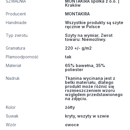
SZWALNIA
MONTAKIRA spółka z o.o. |
Kraków
Producent
MONTAKIRA
Handmade
Wszystkie produkty są szyte
ręcznie w Polsce
Typ zwrotu
Szyty na wymiar. Zwrot
towaru: Niemożliwy.
Gramatura
220 +/- g/m2
Plamoodporność
tak
Materiał
65% bawełna, 35%
poliester
Nadruk
Tkanina wycinana jest z
belki materiału, dlatego
produkt może różnić się
rozmieszczeniem wzoru
względem przedstawionego
na zdjęciu.
Kolor
żółty
Suwak
kryty, wszyty w szwie
Wzór
owoce