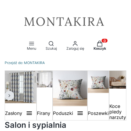
Otwórz wyszukiwarkę
Produkty w kosz
Menu
Szukaj
Zaloguj się
Koszyk
Przejdź do:
MONTAKIRA
Koce
pledy
Zasłony
Firany
Poduszki
Poszewki
narzuty
Poduszki
Zasłony
Salon i sypialnia
a
sł
o
n
y
w
k
wi
at
P
o
s
z
k
a
W
el
ur
o
w