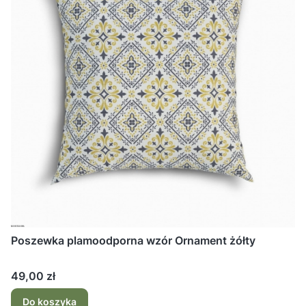
Poszewka plamoodporna wzór Ornament żółty
Cena
49,00 zł
Do koszyka